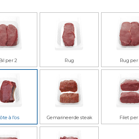
Bil per 2
Rug
Rug per
ôte à l’os
Gemarineerde steak
Filet per