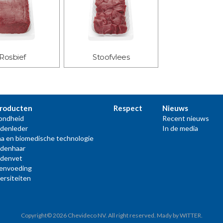
Rosbief
Stoofvlees
producten
Respect
Nieuws
ondheid
Recent nieuws
denleder
In de media
a en biomedische technologie
rdenhaar
rdenvet
renvoeding
ersiteiten
Copyright© 2026 Chevideco NV. All right reserved. Mady by
WITTER
.