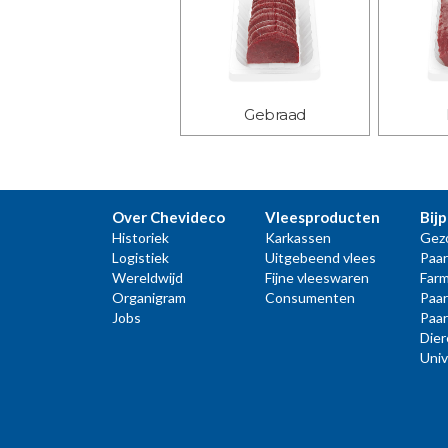
Gebraad
Over Chevideco
Vleesproducten
Bij
Historiek
Karkassen
Gez
Logistiek
Uitgebeend vlees
Paar
Wereldwijd
Fijne vleeswaren
Farm
Organigram
Consumenten
Paa
Jobs
Paa
Die
Univ