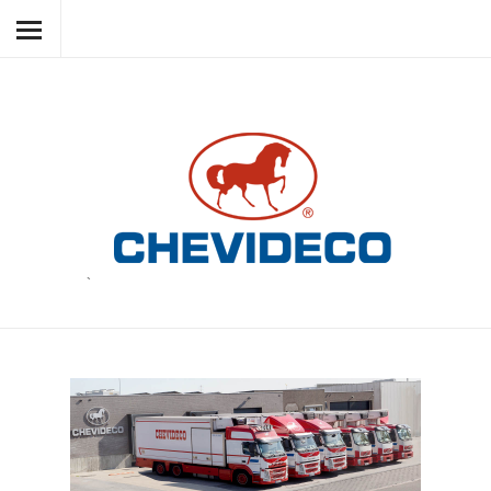
HOME
CHEVIDECO
LES PRODUITS
SOUS PRODUITS
RESPECT
NOUVELLES
`
CONTACT
LANGUAGE