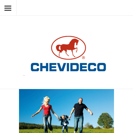
HOME
CHEVIDECO
LES PRODUITS
SOUS PRODUITS
RESPECT
NOUVELLES
`
CONTACT
LANGUAGE