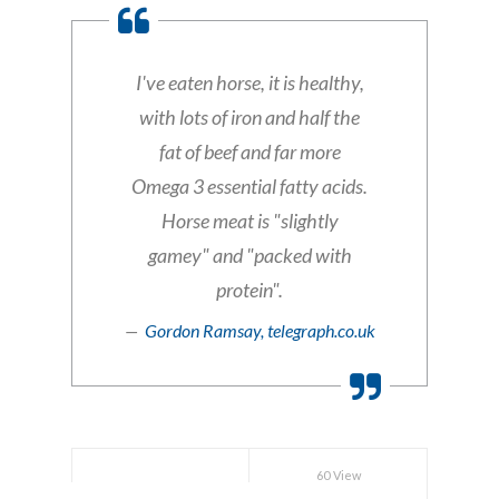
I've eaten horse, it is healthy,
with lots of iron and half the
fat of beef and far more
Omega 3 essential fatty acids.
Horse meat is "slightly
gamey" and "packed with
protein".
Gordon Ramsay, telegraph.co.uk
60 View